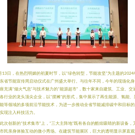
月13日，在热烈明媚的初夏时节，以“绿色转型，节能攻坚”为主题的2024
东省节能宣传周启动仪式在广州盛大举行。与往年不同，今年的现场化身
座充满“烟火气息”与技术魅力的“能源超市”，数十家来自建筑、工业、交
各行业的龙头顶尖企业，以“摆摊”的形式，集中展示了再生能源、氢能、
能等领域的多项前沿节能技术，为进一步推动全省节能减排碳中和目标的
实现注入科技活力。
此次创新的“技术集市”上，“三大主阵地”既有各自的酷炫吸睛的新设备，
市民亲身体验互动的微小秀场。在建筑节能展区，巨大的透明显示屏直观